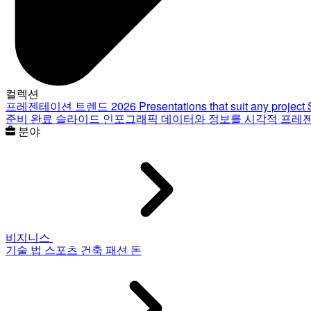
컬렉션
프레젠테이션 트렌드 2026
Presentations that suit any project
준비 완료 슬라이드
인포그래픽
데이터와 정보를 시각적 프레
분야
비지니스
기술
법
스포츠
건축
패션
돈