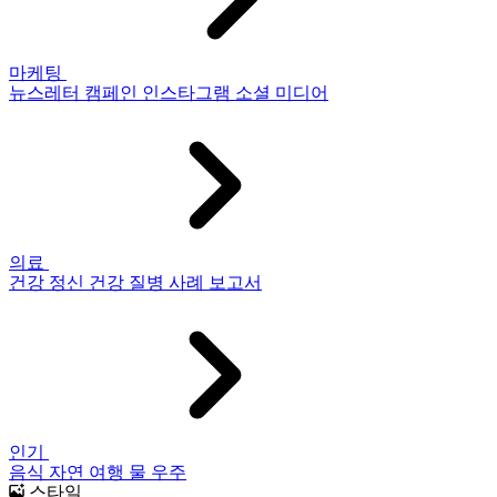
마케팅
뉴스레터
캠페인
인스타그램
소셜 미디어
의료
건강
정신 건강
질병
사례 보고서
인기
음식
자연
여행
물
우주
스타일