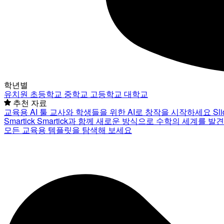
학년별
유치원
초등학교
중학교
고등학교
대학교
추천 자료
교육용 AI 툴
교사와 학생들을 위한 AI로 창작을 시작하세요
Sl
Smartick
Smartick과 함께 새로운 방식으로 수학의 세계를 발
모든 교육용 템플릿을 탐색해 보세요