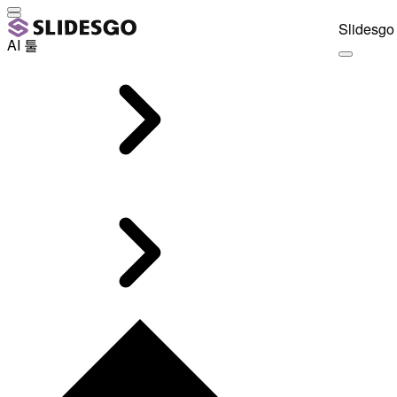
Slidesgo 
AI 툴