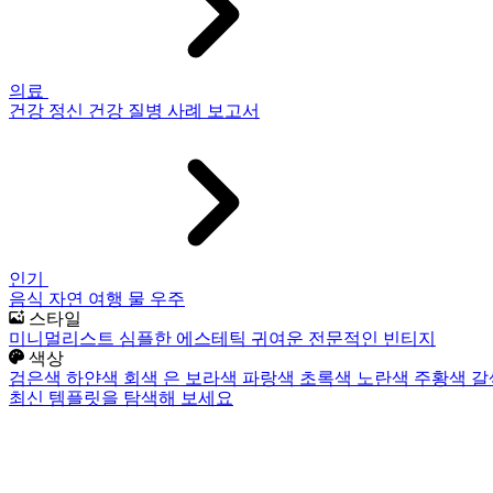
의료
건강
정신 건강
질병
사례 보고서
인기
음식
자연
여행
물
우주
스타일
미니멀리스트
심플한
에스테틱
귀여운
전문적인
빈티지
색상
검은색
하얀색
회색
은
보라색
파랑색
초록색
노란색
주황색
갈
최신 템플릿을 탐색해 보세요