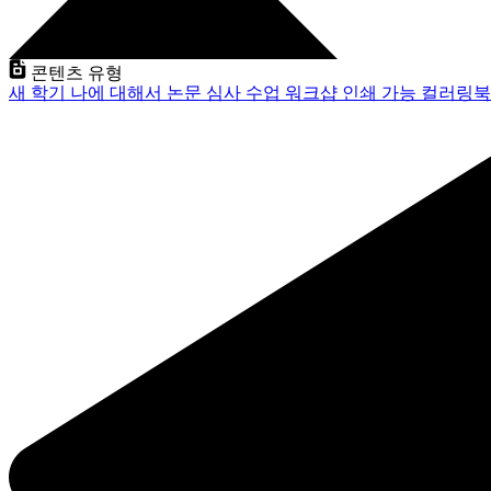
콘텐츠 유형
새 학기
나에 대해서
논문 심사
수업
워크샵
인쇄 가능
컬러링북