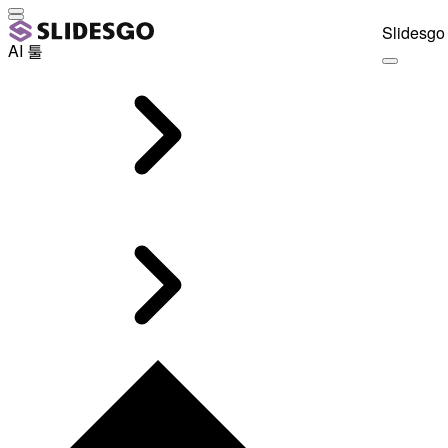
Slidesgo 
AI 툴