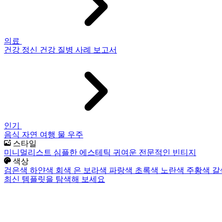
의료
건강
정신 건강
질병
사례 보고서
인기
음식
자연
여행
물
우주
스타일
미니멀리스트
심플한
에스테틱
귀여운
전문적인
빈티지
색상
검은색
하얀색
회색
은
보라색
파랑색
초록색
노란색
주황색
갈
최신 템플릿을 탐색해 보세요