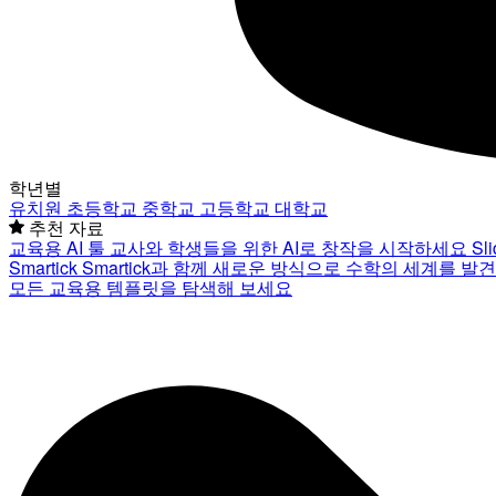
학년별
유치원
초등학교
중학교
고등학교
대학교
추천 자료
교육용 AI 툴
교사와 학생들을 위한 AI로 창작을 시작하세요
Sl
Smartick
Smartick과 함께 새로운 방식으로 수학의 세계를 발
모든 교육용 템플릿을 탐색해 보세요