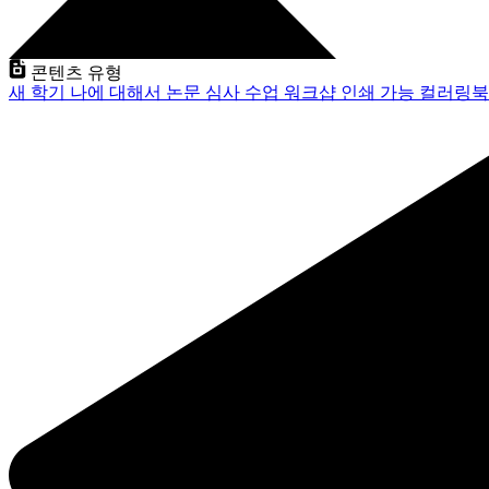
콘텐츠 유형
새 학기
나에 대해서
논문 심사
수업
워크샵
인쇄 가능
컬러링북