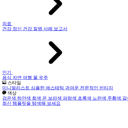
의료
건강
정신 건강
질병
사례 보고서
인기
음식
자연
여행
물
우주
스타일
미니멀리스트
심플한
에스테틱
귀여운
전문적인
빈티지
색상
검은색
하얀색
회색
은
보라색
파랑색
초록색
노란색
주황색
갈
최신 템플릿을 탐색해 보세요