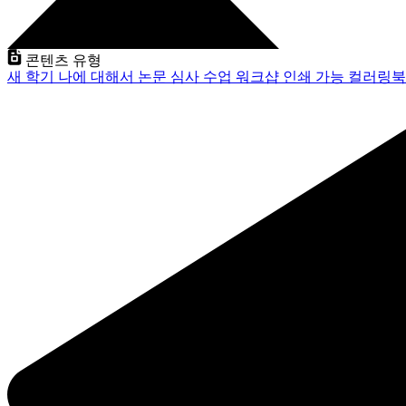
콘텐츠 유형
새 학기
나에 대해서
논문 심사
수업
워크샵
인쇄 가능
컬러링북