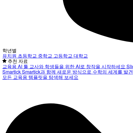
학년별
유치원
초등학교
중학교
고등학교
대학교
추천 자료
교육용 AI 툴
교사와 학생들을 위한 AI로 창작을 시작하세요
Sl
Smartick
Smartick과 함께 새로운 방식으로 수학의 세계를 발
모든 교육용 템플릿을 탐색해 보세요