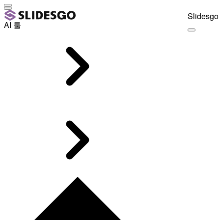
Slidesgo 
AI 툴