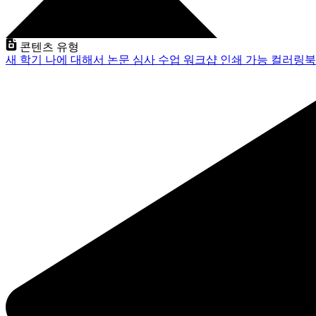
콘텐츠 유형
새 학기
나에 대해서
논문 심사
수업
워크샵
인쇄 가능
컬러링북