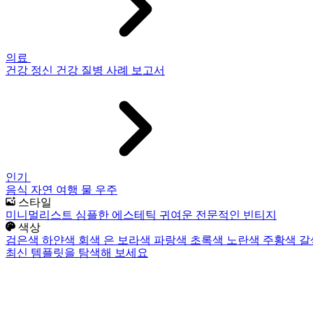
의료
건강
정신 건강
질병
사례 보고서
인기
음식
자연
여행
물
우주
스타일
미니멀리스트
심플한
에스테틱
귀여운
전문적인
빈티지
색상
검은색
하얀색
회색
은
보라색
파랑색
초록색
노란색
주황색
갈
최신 템플릿을 탐색해 보세요