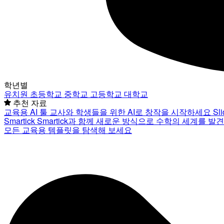
학년별
유치원
초등학교
중학교
고등학교
대학교
추천 자료
교육용 AI 툴
교사와 학생들을 위한 AI로 창작을 시작하세요
Sl
Smartick
Smartick과 함께 새로운 방식으로 수학의 세계를 발
모든 교육용 템플릿을 탐색해 보세요