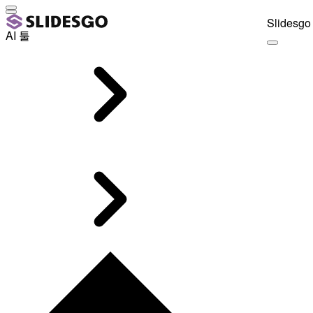
Slidesgo 
AI 툴