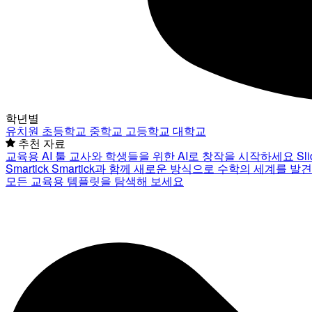
학년별
유치원
초등학교
중학교
고등학교
대학교
추천 자료
교육용 AI 툴
교사와 학생들을 위한 AI로 창작을 시작하세요
Sl
Smartick
Smartick과 함께 새로운 방식으로 수학의 세계를 발
모든 교육용 템플릿을 탐색해 보세요