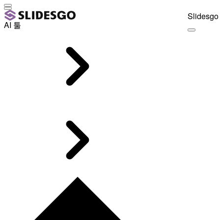
Slidesgo 
AI 툴