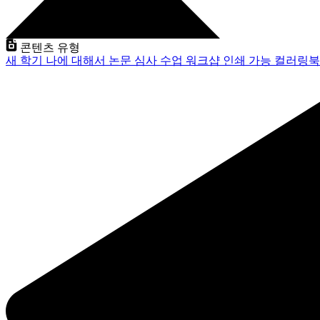
콘텐츠 유형
새 학기
나에 대해서
논문 심사
수업
워크샵
인쇄 가능
컬러링북