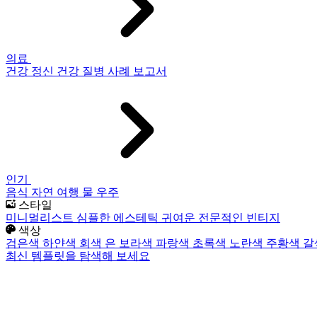
의료
건강
정신 건강
질병
사례 보고서
인기
음식
자연
여행
물
우주
스타일
미니멀리스트
심플한
에스테틱
귀여운
전문적인
빈티지
색상
검은색
하얀색
회색
은
보라색
파랑색
초록색
노란색
주황색
갈
최신 템플릿을 탐색해 보세요