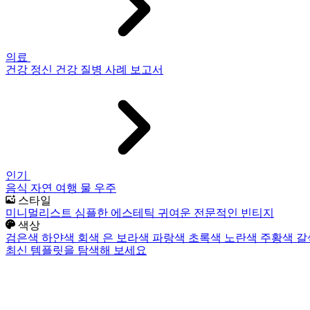
의료
건강
정신 건강
질병
사례 보고서
인기
음식
자연
여행
물
우주
스타일
미니멀리스트
심플한
에스테틱
귀여운
전문적인
빈티지
색상
검은색
하얀색
회색
은
보라색
파랑색
초록색
노란색
주황색
갈
최신 템플릿을 탐색해 보세요