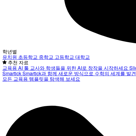
학년별
유치원
초등학교
중학교
고등학교
대학교
추천 자료
교육용 AI 툴
교사와 학생들을 위한 AI로 창작을 시작하세요
Sl
Smartick
Smartick과 함께 새로운 방식으로 수학의 세계를 발
모든 교육용 템플릿을 탐색해 보세요