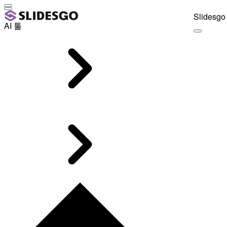
Slidesgo 
AI 툴