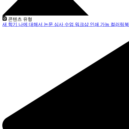
콘텐츠 유형
새 학기
나에 대해서
논문 심사
수업
워크샵
인쇄 가능
컬러링북