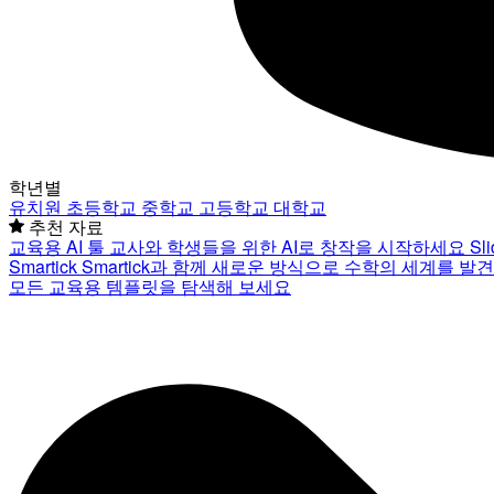
학년별
유치원
초등학교
중학교
고등학교
대학교
추천 자료
교육용 AI 툴
교사와 학생들을 위한 AI로 창작을 시작하세요
Sl
Smartick
Smartick과 함께 새로운 방식으로 수학의 세계를 발
모든 교육용 템플릿을 탐색해 보세요