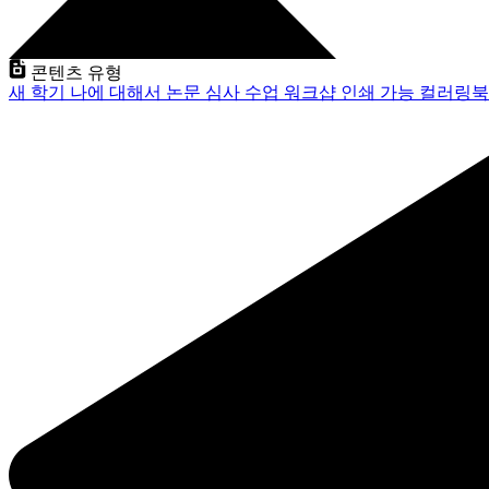
콘텐츠 유형
새 학기
나에 대해서
논문 심사
수업
워크샵
인쇄 가능
컬러링북