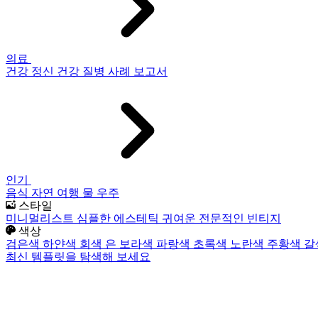
의료
건강
정신 건강
질병
사례 보고서
인기
음식
자연
여행
물
우주
스타일
미니멀리스트
심플한
에스테틱
귀여운
전문적인
빈티지
색상
검은색
하얀색
회색
은
보라색
파랑색
초록색
노란색
주황색
갈
최신 템플릿을 탐색해 보세요