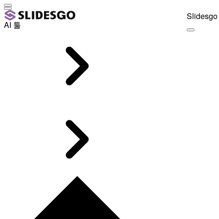
Slidesgo 
AI 툴