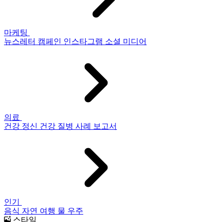
마케팅
뉴스레터
캠페인
인스타그램
소셜 미디어
의료
건강
정신 건강
질병
사례 보고서
인기
음식
자연
여행
물
우주
스타일