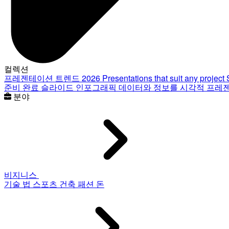
컬렉션
프레젠테이션 트렌드 2026
Presentations that suit any project
준비 완료 슬라이드
인포그래픽
데이터와 정보를 시각적 프레
분야
비지니스
기술
법
스포츠
건축
패션
돈