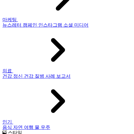
마케팅
뉴스레터
캠페인
인스타그램
소셜 미디어
의료
건강
정신 건강
질병
사례 보고서
인기
음식
자연
여행
물
우주
스타일