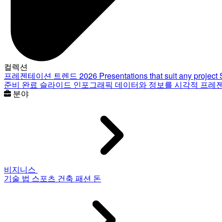
컬렉션
프레젠테이션 트렌드 2026
Presentations that suit any project
준비 완료 슬라이드
인포그래픽
데이터와 정보를 시각적 프레
분야
비지니스
기술
법
스포츠
건축
패션
돈