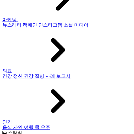
마케팅
뉴스레터
캠페인
인스타그램
소셜 미디어
의료
건강
정신 건강
질병
사례 보고서
인기
음식
자연
여행
물
우주
스타일