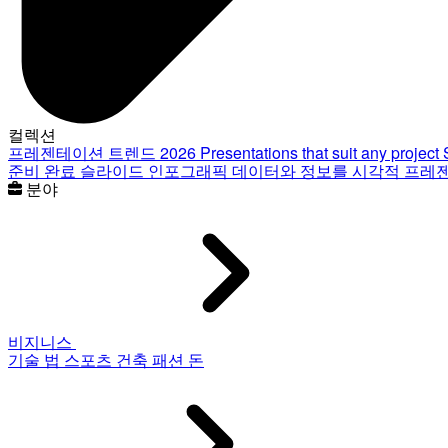
컬렉션
프레젠테이션 트렌드 2026
Presentations that suit any project
준비 완료 슬라이드
인포그래픽
데이터와 정보를 시각적 프레
분야
비지니스
기술
법
스포츠
건축
패션
돈