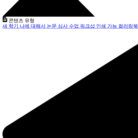
콘텐츠 유형
새 학기
나에 대해서
논문 심사
수업
워크샵
인쇄 가능
컬러링북