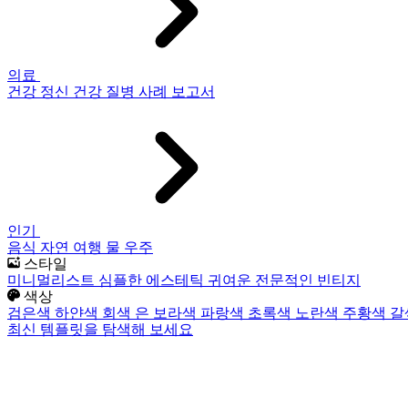
의료
건강
정신 건강
질병
사례 보고서
인기
음식
자연
여행
물
우주
스타일
미니멀리스트
심플한
에스테틱
귀여운
전문적인
빈티지
색상
검은색
하얀색
회색
은
보라색
파랑색
초록색
노란색
주황색
갈
최신 템플릿을 탐색해 보세요