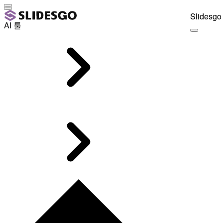
Slidesgo 
AI 툴