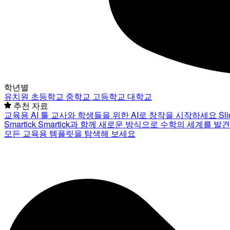
학년별
유치원
초등학교
중학교
고등학교
대학교
추천 자료
교육용 AI 툴
교사와 학생들을 위한 AI로 창작을 시작하세요
Sl
Smartick
Smartick과 함께 새로운 방식으로 수학의 세계를 발
모든 교육용 템플릿을 탐색해 보세요