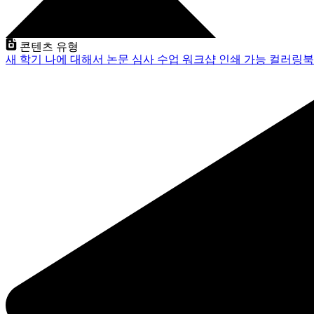
콘텐츠 유형
새 학기
나에 대해서
논문 심사
수업
워크샵
인쇄 가능
컬러링북