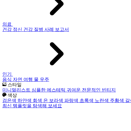
의료
건강
정신 건강
질병
사례 보고서
인기
음식
자연
여행
물
우주
스타일
미니멀리스트
심플한
에스테틱
귀여운
전문적인
빈티지
색상
검은색
하얀색
회색
은
보라색
파랑색
초록색
노란색
주황색
갈
최신 템플릿을 탐색해 보세요