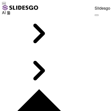
Slidesgo 
AI 툴