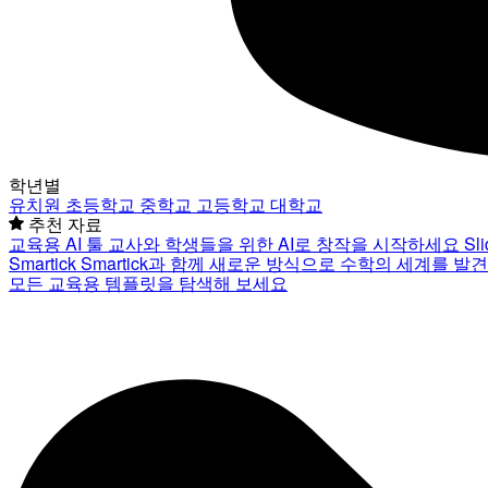
학년별
유치원
초등학교
중학교
고등학교
대학교
추천 자료
교육용 AI 툴
교사와 학생들을 위한 AI로 창작을 시작하세요
Sl
Smartick
Smartick과 함께 새로운 방식으로 수학의 세계를 발
모든 교육용 템플릿을 탐색해 보세요