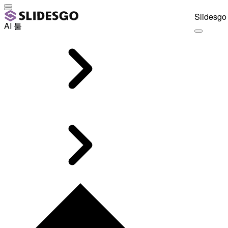
Slidesgo 
AI 툴