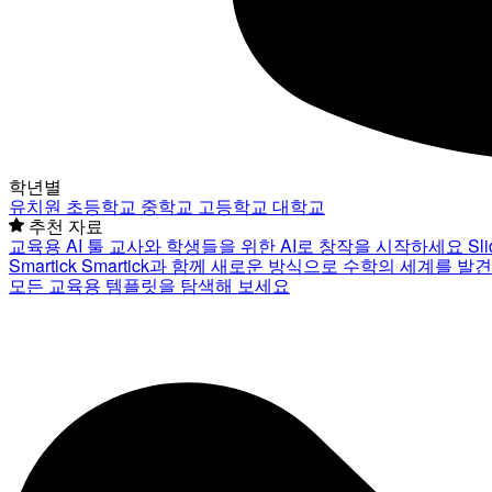
학년별
유치원
초등학교
중학교
고등학교
대학교
추천 자료
교육용 AI 툴
교사와 학생들을 위한 AI로 창작을 시작하세요
Sl
Smartick
Smartick과 함께 새로운 방식으로 수학의 세계를 발
모든 교육용 템플릿을 탐색해 보세요