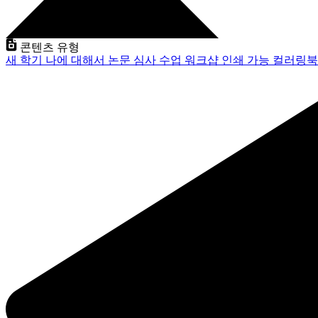
콘텐츠 유형
새 학기
나에 대해서
논문 심사
수업
워크샵
인쇄 가능
컬러링북