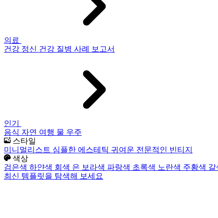
의료
건강
정신 건강
질병
사례 보고서
인기
음식
자연
여행
물
우주
스타일
미니멀리스트
심플한
에스테틱
귀여운
전문적인
빈티지
색상
검은색
하얀색
회색
은
보라색
파랑색
초록색
노란색
주황색
갈
최신 템플릿을 탐색해 보세요