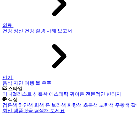
의료
건강
정신 건강
질병
사례 보고서
인기
음식
자연
여행
물
우주
스타일
미니멀리스트
심플한
에스테틱
귀여운
전문적인
빈티지
색상
검은색
하얀색
회색
은
보라색
파랑색
초록색
노란색
주황색
갈
최신 템플릿을 탐색해 보세요