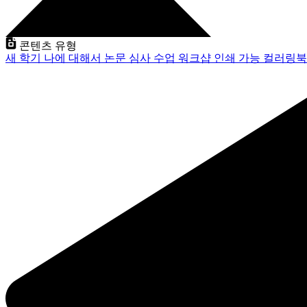
콘텐츠 유형
새 학기
나에 대해서
논문 심사
수업
워크샵
인쇄 가능
컬러링북