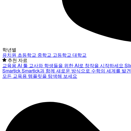
학년별
유치원
초등학교
중학교
고등학교
대학교
추천 자료
교육용 AI 툴
교사와 학생들을 위한 AI로 창작을 시작하세요
Sl
Smartick
Smartick과 함께 새로운 방식으로 수학의 세계를 발
모든 교육용 템플릿을 탐색해 보세요