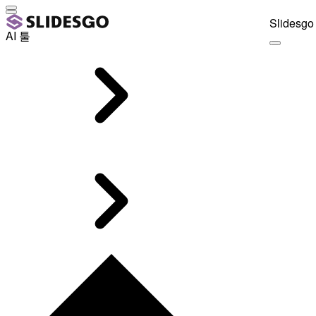
Slidesgo 
AI 툴