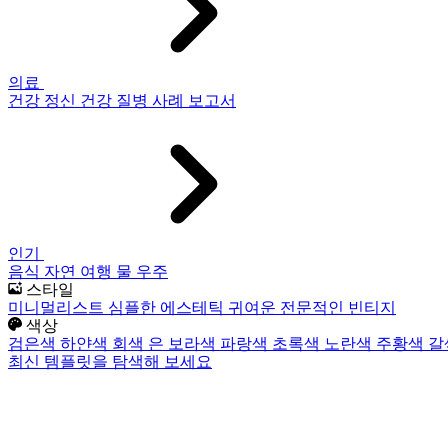
의료
건강
정신 건강
질병
사례 보고서
인기
음식
자연
여행
물
우주
스타일
미니멀리스트
심플한
에스테틱
귀여운
전문적인
빈티지
색상
검은색
하얀색
회색
은
보라색
파랑색
초록색
노란색
주황색
갈
최신 템플릿을 탐색해 보세요