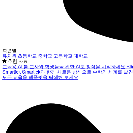
학년별
유치원
초등학교
중학교
고등학교
대학교
추천 자료
교육용 AI 툴
교사와 학생들을 위한 AI로 창작을 시작하세요
Sl
Smartick
Smartick과 함께 새로운 방식으로 수학의 세계를 발
모든 교육용 템플릿을 탐색해 보세요