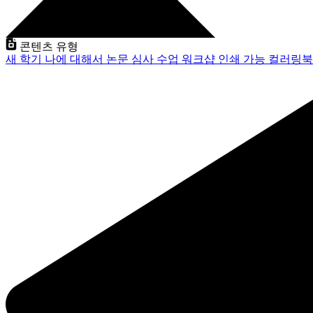
콘텐츠 유형
새 학기
나에 대해서
논문 심사
수업
워크샵
인쇄 가능
컬러링북