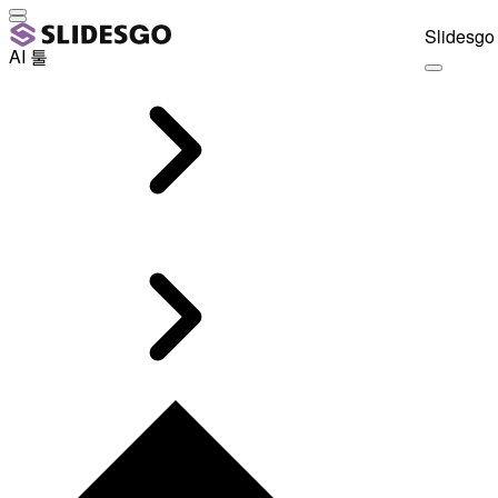
Slidesgo 
AI 툴