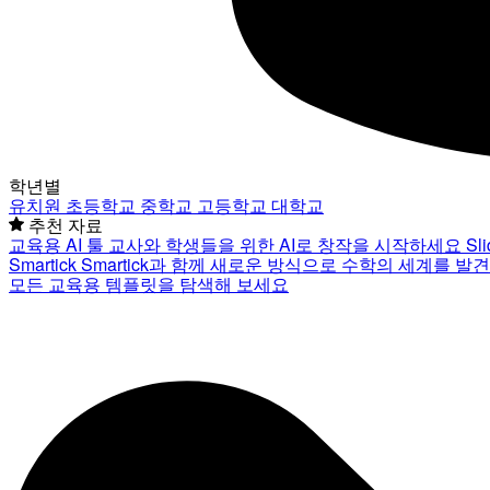
학년별
유치원
초등학교
중학교
고등학교
대학교
추천 자료
교육용 AI 툴
교사와 학생들을 위한 AI로 창작을 시작하세요
Sl
Smartick
Smartick과 함께 새로운 방식으로 수학의 세계를 발
모든 교육용 템플릿을 탐색해 보세요