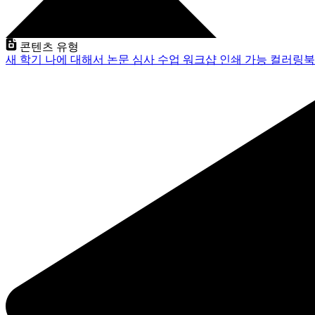
콘텐츠 유형
새 학기
나에 대해서
논문 심사
수업
워크샵
인쇄 가능
컬러링북