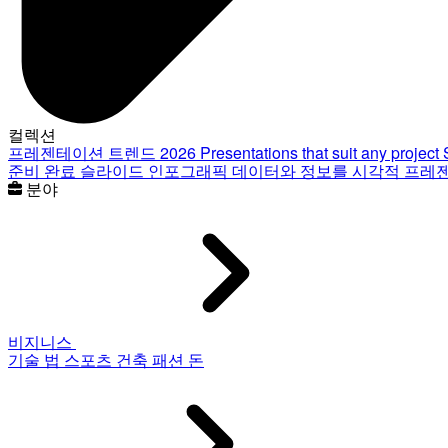
컬렉션
프레젠테이션 트렌드 2026
Presentations that suit any project
준비 완료 슬라이드
인포그래픽
데이터와 정보를 시각적 프레
분야
비지니스
기술
법
스포츠
건축
패션
돈