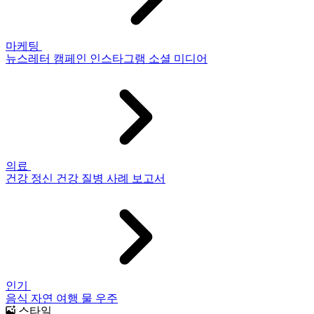
마케팅
뉴스레터
캠페인
인스타그램
소셜 미디어
의료
건강
정신 건강
질병
사례 보고서
인기
음식
자연
여행
물
우주
스타일