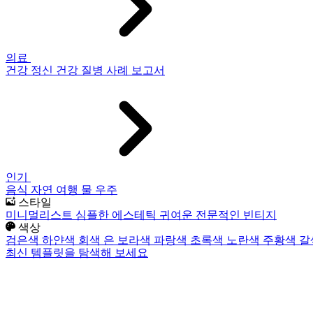
의료
건강
정신 건강
질병
사례 보고서
인기
음식
자연
여행
물
우주
스타일
미니멀리스트
심플한
에스테틱
귀여운
전문적인
빈티지
색상
검은색
하얀색
회색
은
보라색
파랑색
초록색
노란색
주황색
갈
최신 템플릿을 탐색해 보세요