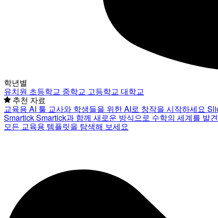
학년별
유치원
초등학교
중학교
고등학교
대학교
추천 자료
교육용 AI 툴
교사와 학생들을 위한 AI로 창작을 시작하세요
Sl
Smartick
Smartick과 함께 새로운 방식으로 수학의 세계를 발
모든 교육용 템플릿을 탐색해 보세요