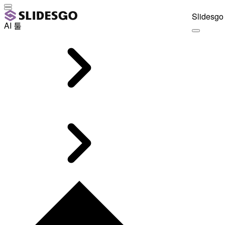
Slidesgo 
AI 툴