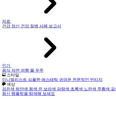
의료
건강
정신 건강
질병
사례 보고서
인기
음식
자연
여행
물
우주
스타일
미니멀리스트
심플한
에스테틱
귀여운
전문적인
빈티지
색상
검은색
하얀색
회색
은
보라색
파랑색
초록색
노란색
주황색
갈
최신 템플릿을 탐색해 보세요