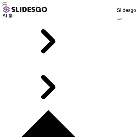
Slidesgo 
AI 툴