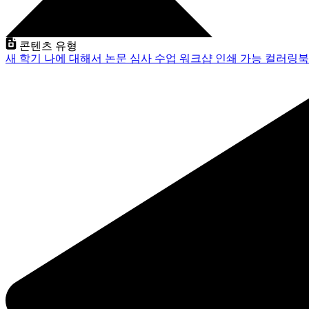
콘텐츠 유형
새 학기
나에 대해서
논문 심사
수업
워크샵
인쇄 가능
컬러링북