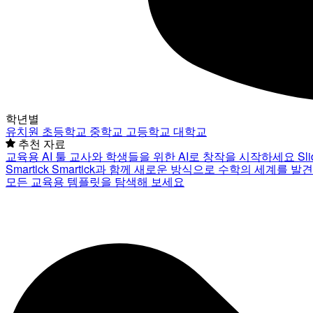
학년별
유치원
초등학교
중학교
고등학교
대학교
추천 자료
교육용 AI 툴
교사와 학생들을 위한 AI로 창작을 시작하세요
Sl
Smartick
Smartick과 함께 새로운 방식으로 수학의 세계를 발
모든 교육용 템플릿을 탐색해 보세요