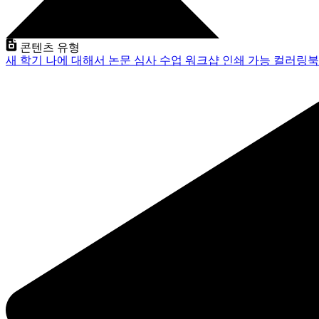
콘텐츠 유형
새 학기
나에 대해서
논문 심사
수업
워크샵
인쇄 가능
컬러링북