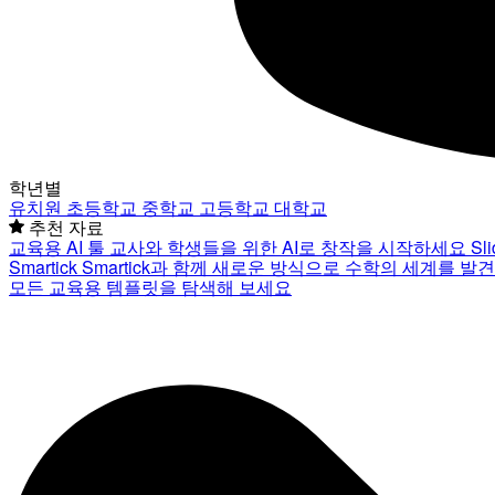
학년별
유치원
초등학교
중학교
고등학교
대학교
추천 자료
교육용 AI 툴
교사와 학생들을 위한 AI로 창작을 시작하세요
Sl
Smartick
Smartick과 함께 새로운 방식으로 수학의 세계를 발
모든 교육용 템플릿을 탐색해 보세요