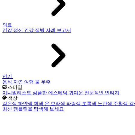
의료
건강
정신 건강
질병
사례 보고서
인기
음식
자연
여행
물
우주
스타일
미니멀리스트
심플한
에스테틱
귀여운
전문적인
빈티지
색상
검은색
하얀색
회색
은
보라색
파랑색
초록색
노란색
주황색
갈
최신 템플릿을 탐색해 보세요