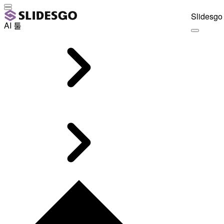
Slidesgo 
AI 툴