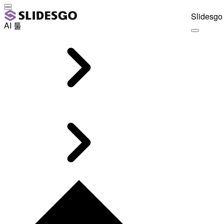
Slidesgo 
AI 툴