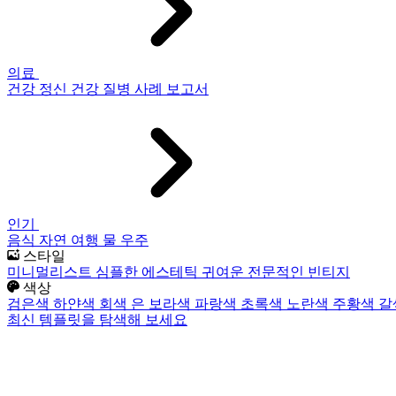
의료
건강
정신 건강
질병
사례 보고서
인기
음식
자연
여행
물
우주
스타일
미니멀리스트
심플한
에스테틱
귀여운
전문적인
빈티지
색상
검은색
하얀색
회색
은
보라색
파랑색
초록색
노란색
주황색
갈
최신 템플릿을 탐색해 보세요