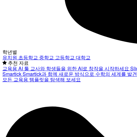
학년별
유치원
초등학교
중학교
고등학교
대학교
추천 자료
교육용 AI 툴
교사와 학생들을 위한 AI로 창작을 시작하세요
Sl
Smartick
Smartick과 함께 새로운 방식으로 수학의 세계를 발
모든 교육용 템플릿을 탐색해 보세요