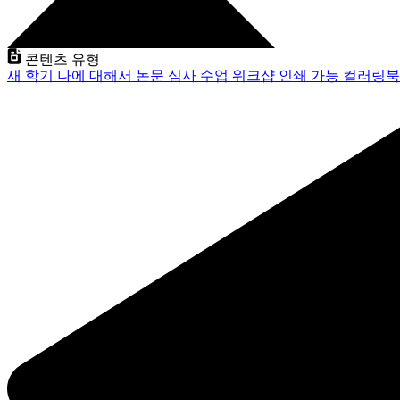
콘텐츠 유형
새 학기
나에 대해서
논문 심사
수업
워크샵
인쇄 가능
컬러링북