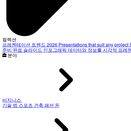
컬렉션
프레젠테이션 트렌드 2026
Presentations that suit any project
준비 완료 슬라이드
인포그래픽
데이터와 정보를 시각적 프레
분야
비지니스
기술
법
스포츠
건축
패션
돈