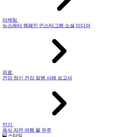
마케팅
뉴스레터
캠페인
인스타그램
소셜 미디어
의료
건강
정신 건강
질병
사례 보고서
인기
음식
자연
여행
물
우주
스타일