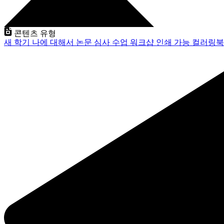
콘텐츠 유형
새 학기
나에 대해서
논문 심사
수업
워크샵
인쇄 가능
컬러링북