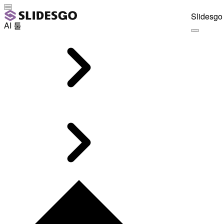
Slidesgo 
AI 툴