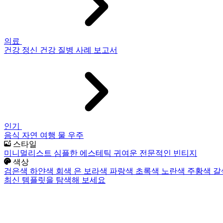
의료
건강
정신 건강
질병
사례 보고서
인기
음식
자연
여행
물
우주
스타일
미니멀리스트
심플한
에스테틱
귀여운
전문적인
빈티지
색상
검은색
하얀색
회색
은
보라색
파랑색
초록색
노란색
주황색
갈
최신 템플릿을 탐색해 보세요