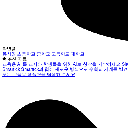
학년별
유치원
초등학교
중학교
고등학교
대학교
추천 자료
교육용 AI 툴
교사와 학생들을 위한 AI로 창작을 시작하세요
Sl
Smartick
Smartick과 함께 새로운 방식으로 수학의 세계를 발
모든 교육용 템플릿을 탐색해 보세요