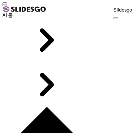
Slidesgo 
AI 툴