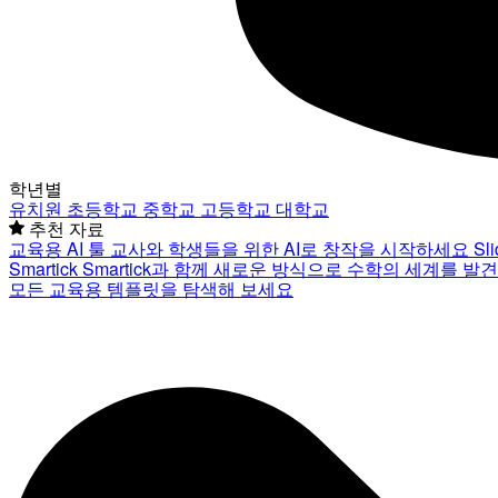
학년별
유치원
초등학교
중학교
고등학교
대학교
추천 자료
교육용 AI 툴
교사와 학생들을 위한 AI로 창작을 시작하세요
Sl
Smartick
Smartick과 함께 새로운 방식으로 수학의 세계를 발
모든 교육용 템플릿을 탐색해 보세요