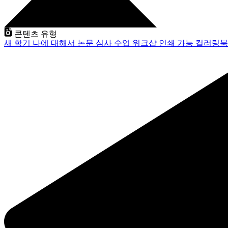
콘텐츠 유형
새 학기
나에 대해서
논문 심사
수업
워크샵
인쇄 가능
컬러링북