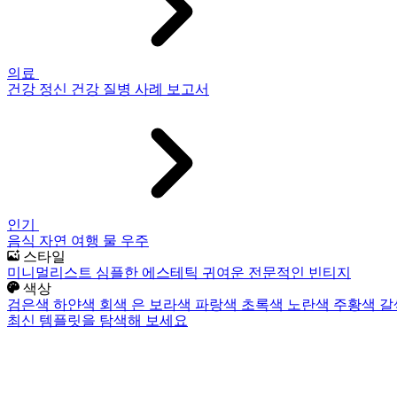
의료
건강
정신 건강
질병
사례 보고서
인기
음식
자연
여행
물
우주
스타일
미니멀리스트
심플한
에스테틱
귀여운
전문적인
빈티지
색상
검은색
하얀색
회색
은
보라색
파랑색
초록색
노란색
주황색
갈
최신 템플릿을 탐색해 보세요