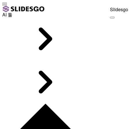
Slidesgo 
AI 툴