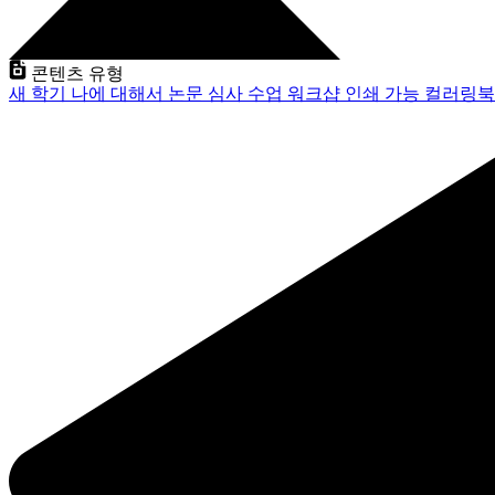
콘텐츠 유형
새 학기
나에 대해서
논문 심사
수업
워크샵
인쇄 가능
컬러링북