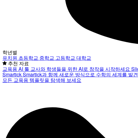
학년별
유치원
초등학교
중학교
고등학교
대학교
추천 자료
교육용 AI 툴
교사와 학생들을 위한 AI로 창작을 시작하세요
Sl
Smartick
Smartick과 함께 새로운 방식으로 수학의 세계를 발
모든 교육용 템플릿을 탐색해 보세요