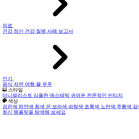
의료
건강
정신 건강
질병
사례 보고서
인기
음식
자연
여행
물
우주
스타일
미니멀리스트
심플한
에스테틱
귀여운
전문적인
빈티지
색상
검은색
하얀색
회색
은
보라색
파랑색
초록색
노란색
주황색
갈
최신 템플릿을 탐색해 보세요