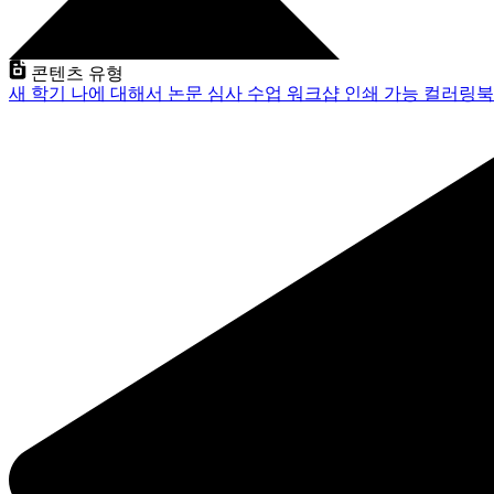
콘텐츠 유형
새 학기
나에 대해서
논문 심사
수업
워크샵
인쇄 가능
컬러링북