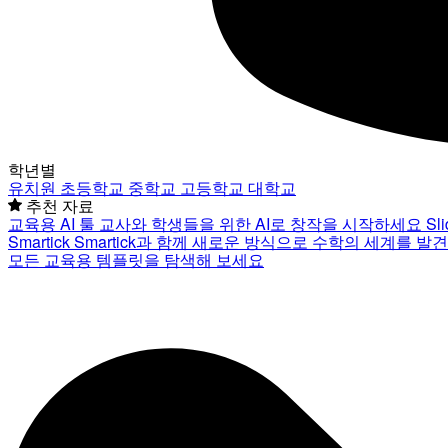
학년별
유치원
초등학교
중학교
고등학교
대학교
추천 자료
교육용 AI 툴
교사와 학생들을 위한 AI로 창작을 시작하세요
Sl
Smartick
Smartick과 함께 새로운 방식으로 수학의 세계를 발
모든 교육용 템플릿을 탐색해 보세요