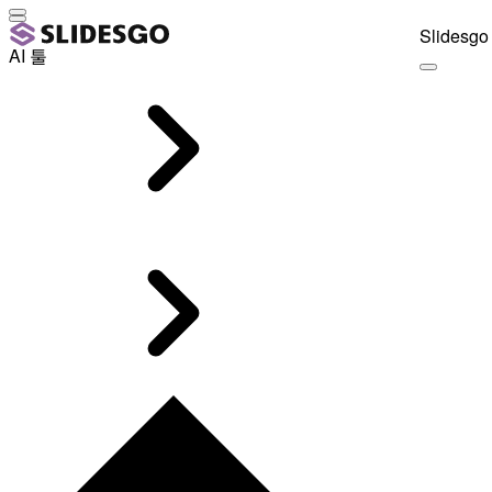
Slidesgo 
AI 툴