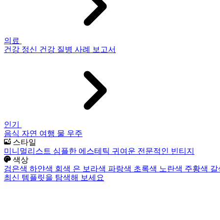
의료
건강
정신 건강
질병
사례 보고서
인기
음식
자연
여행
물
우주
스타일
미니멀리스트
심플한
에스테틱
귀여운
전문적인
빈티지
색상
검은색
하얀색
회색
은
보라색
파랑색
초록색
노란색
주황색
갈
최신 템플릿을 탐색해 보세요