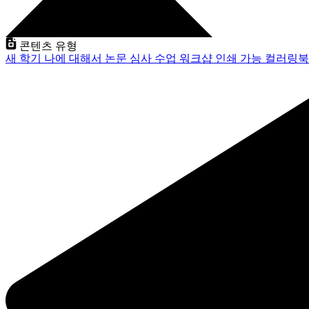
콘텐츠 유형
새 학기
나에 대해서
논문 심사
수업
워크샵
인쇄 가능
컬러링북