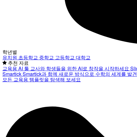
학년별
유치원
초등학교
중학교
고등학교
대학교
추천 자료
교육용 AI 툴
교사와 학생들을 위한 AI로 창작을 시작하세요
Sl
Smartick
Smartick과 함께 새로운 방식으로 수학의 세계를 발
모든 교육용 템플릿을 탐색해 보세요