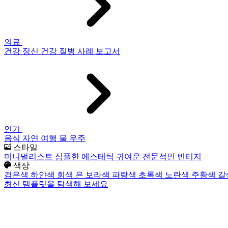
의료
건강
정신 건강
질병
사례 보고서
인기
음식
자연
여행
물
우주
스타일
미니멀리스트
심플한
에스테틱
귀여운
전문적인
빈티지
색상
검은색
하얀색
회색
은
보라색
파랑색
초록색
노란색
주황색
갈
최신 템플릿을 탐색해 보세요