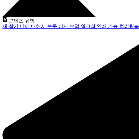
콘텐츠 유형
새 학기
나에 대해서
논문 심사
수업
워크샵
인쇄 가능
컬러링북