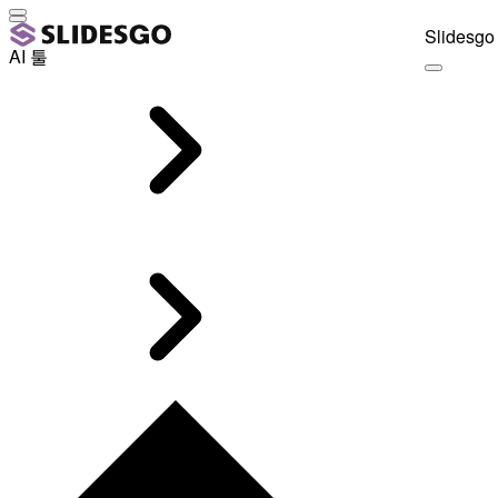
Slidesgo 
AI 툴