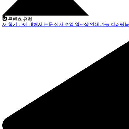
콘텐츠 유형
새 학기
나에 대해서
논문 심사
수업
워크샵
인쇄 가능
컬러링북