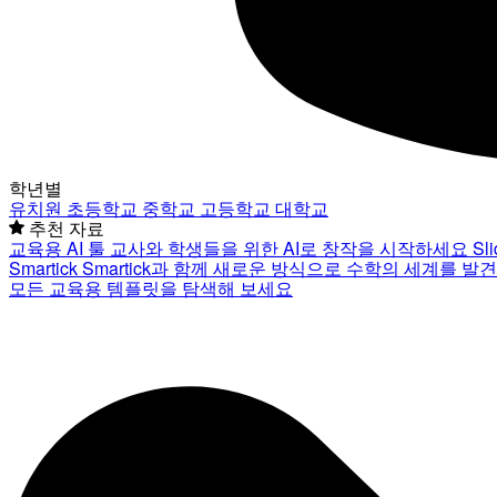
학년별
유치원
초등학교
중학교
고등학교
대학교
추천 자료
교육용 AI 툴
교사와 학생들을 위한 AI로 창작을 시작하세요
Sl
Smartick
Smartick과 함께 새로운 방식으로 수학의 세계를 발
모든 교육용 템플릿을 탐색해 보세요