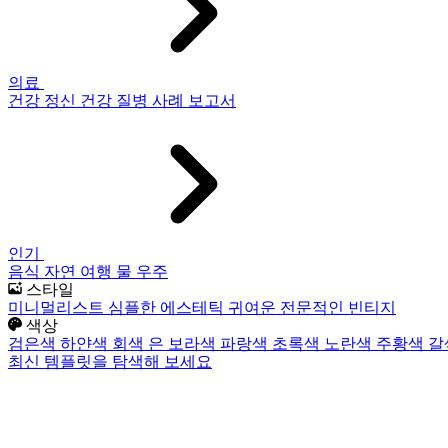
의료
건강
정신 건강
질병
사례 보고서
인기
음식
자연
여행
물
우주
스타일
미니멀리스트
심플한
에스테틱
귀여운
전문적인
빈티지
색상
검은색
하얀색
회색
은
보라색
파랑색
초록색
노란색
주황색
갈
최신 템플릿을 탐색해 보세요