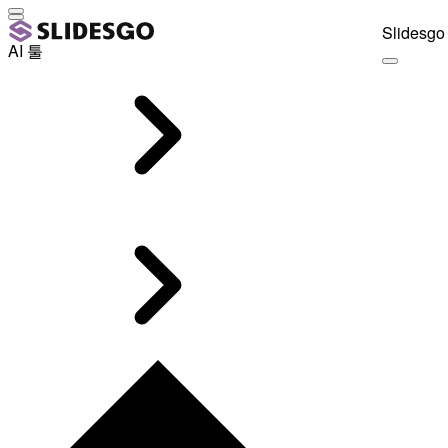
Slidesgo 
AI 툴