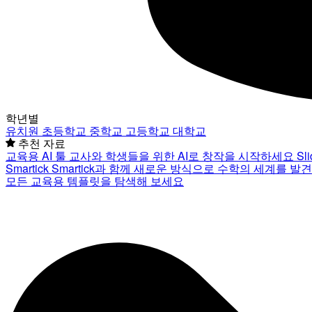
학년별
유치원
초등학교
중학교
고등학교
대학교
추천 자료
교육용 AI 툴
교사와 학생들을 위한 AI로 창작을 시작하세요
Sl
Smartick
Smartick과 함께 새로운 방식으로 수학의 세계를 발
모든 교육용 템플릿을 탐색해 보세요