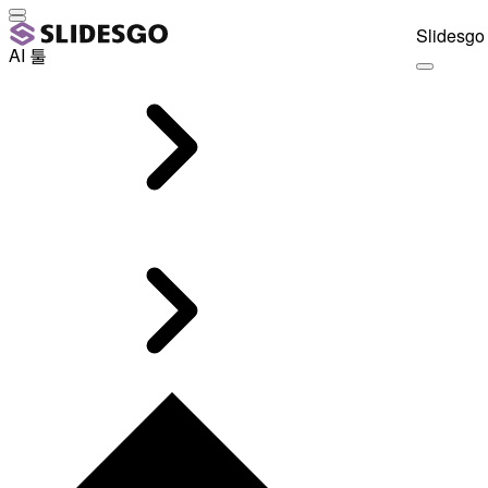
Slidesgo 
AI 툴