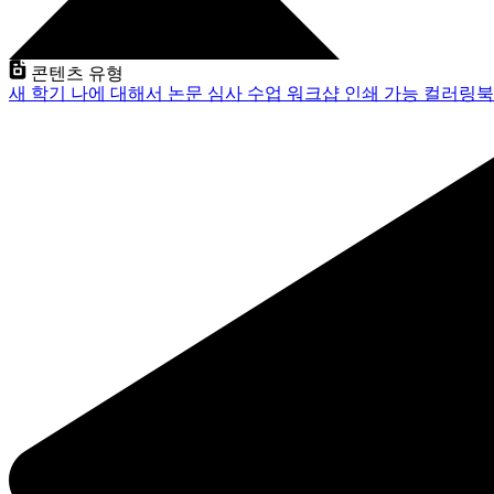
콘텐츠 유형
새 학기
나에 대해서
논문 심사
수업
워크샵
인쇄 가능
컬러링북