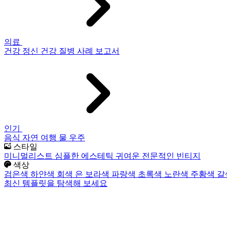
의료
건강
정신 건강
질병
사례 보고서
인기
음식
자연
여행
물
우주
스타일
미니멀리스트
심플한
에스테틱
귀여운
전문적인
빈티지
색상
검은색
하얀색
회색
은
보라색
파랑색
초록색
노란색
주황색
갈
최신 템플릿을 탐색해 보세요