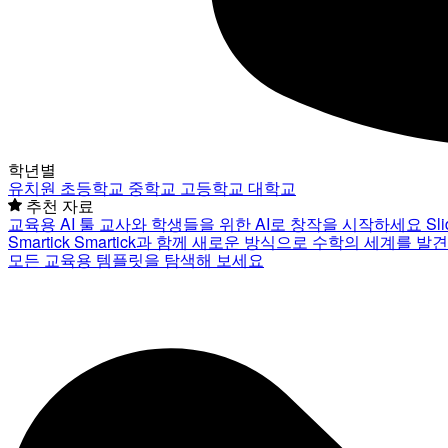
학년별
유치원
초등학교
중학교
고등학교
대학교
추천 자료
교육용 AI 툴
교사와 학생들을 위한 AI로 창작을 시작하세요
Sl
Smartick
Smartick과 함께 새로운 방식으로 수학의 세계를 발
모든 교육용 템플릿을 탐색해 보세요