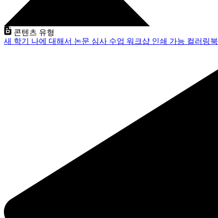
콘텐츠 유형
새 학기
나에 대해서
논문 심사
수업
워크샵
인쇄 가능
컬러링북