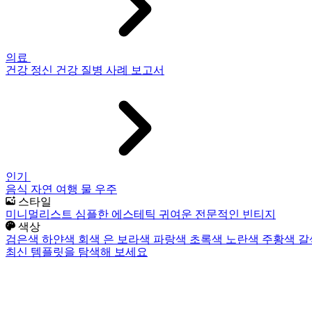
의료
건강
정신 건강
질병
사례 보고서
인기
음식
자연
여행
물
우주
스타일
미니멀리스트
심플한
에스테틱
귀여운
전문적인
빈티지
색상
검은색
하얀색
회색
은
보라색
파랑색
초록색
노란색
주황색
갈
최신 템플릿을 탐색해 보세요