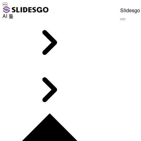
Slidesgo 
AI 툴