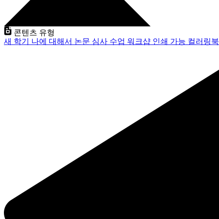
콘텐츠 유형
새 학기
나에 대해서
논문 심사
수업
워크샵
인쇄 가능
컬러링북