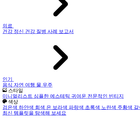
의료
건강
정신 건강
질병
사례 보고서
인기
음식
자연
여행
물
우주
스타일
미니멀리스트
심플한
에스테틱
귀여운
전문적인
빈티지
색상
검은색
하얀색
회색
은
보라색
파랑색
초록색
노란색
주황색
갈
최신 템플릿을 탐색해 보세요