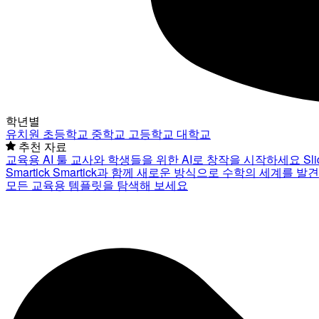
학년별
유치원
초등학교
중학교
고등학교
대학교
추천 자료
교육용 AI 툴
교사와 학생들을 위한 AI로 창작을 시작하세요
Sl
Smartick
Smartick과 함께 새로운 방식으로 수학의 세계를 발
모든 교육용 템플릿을 탐색해 보세요