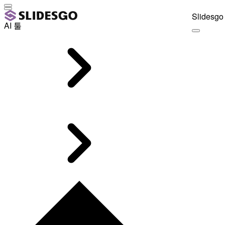
Slidesgo 
AI 툴