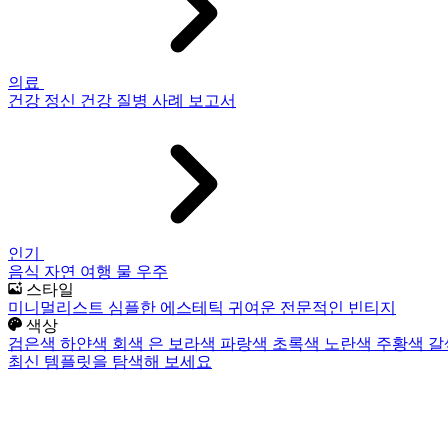
의료
건강
정신 건강
질병
사례 보고서
인기
음식
자연
여행
물
우주
스타일
미니멀리스트
심플한
에스테틱
귀여운
전문적인
빈티지
색상
검은색
하얀색
회색
은
보라색
파랑색
초록색
노란색
주황색
갈
최신 템플릿을 탐색해 보세요