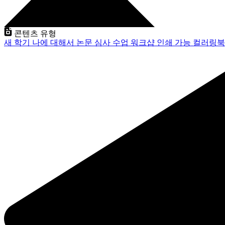
콘텐츠 유형
새 학기
나에 대해서
논문 심사
수업
워크샵
인쇄 가능
컬러링북