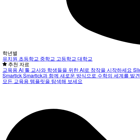
학년별
유치원
초등학교
중학교
고등학교
대학교
추천 자료
교육용 AI 툴
교사와 학생들을 위한 AI로 창작을 시작하세요
Sl
Smartick
Smartick과 함께 새로운 방식으로 수학의 세계를 발
모든 교육용 템플릿을 탐색해 보세요