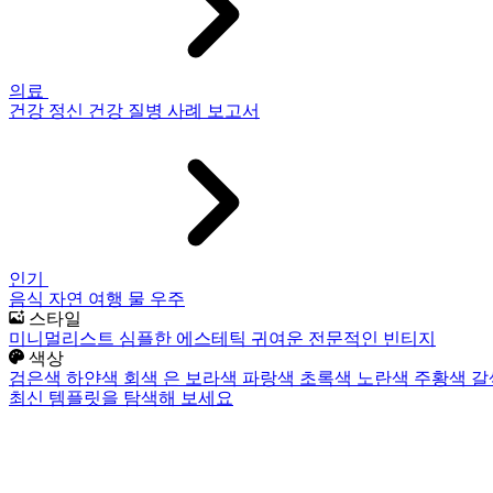
의료
건강
정신 건강
질병
사례 보고서
인기
음식
자연
여행
물
우주
스타일
미니멀리스트
심플한
에스테틱
귀여운
전문적인
빈티지
색상
검은색
하얀색
회색
은
보라색
파랑색
초록색
노란색
주황색
갈
최신 템플릿을 탐색해 보세요