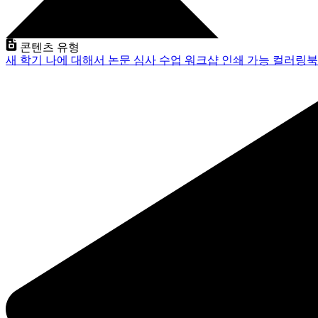
콘텐츠 유형
새 학기
나에 대해서
논문 심사
수업
워크샵
인쇄 가능
컬러링북