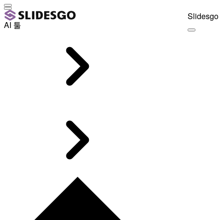
Slidesgo 
AI 툴