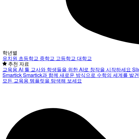
학년별
유치원
초등학교
중학교
고등학교
대학교
추천 자료
교육용 AI 툴
교사와 학생들을 위한 AI로 창작을 시작하세요
Sl
Smartick
Smartick과 함께 새로운 방식으로 수학의 세계를 발
모든 교육용 템플릿을 탐색해 보세요