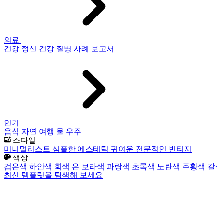
의료
건강
정신 건강
질병
사례 보고서
인기
음식
자연
여행
물
우주
스타일
미니멀리스트
심플한
에스테틱
귀여운
전문적인
빈티지
색상
검은색
하얀색
회색
은
보라색
파랑색
초록색
노란색
주황색
갈
최신 템플릿을 탐색해 보세요