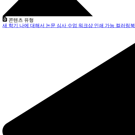
콘텐츠 유형
새 학기
나에 대해서
논문 심사
수업
워크샵
인쇄 가능
컬러링북