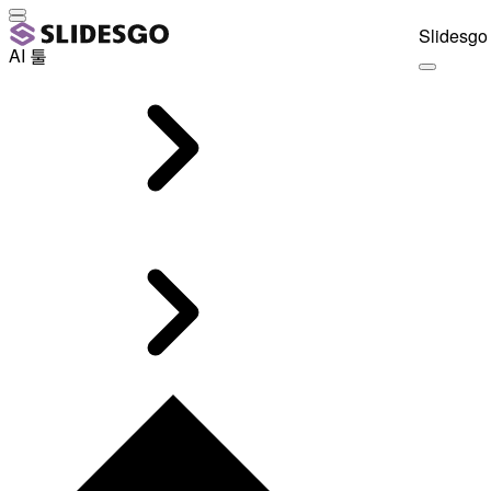
Slidesgo 
AI 툴