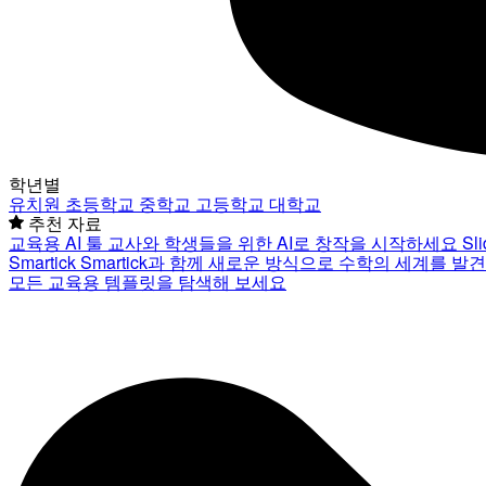
학년별
유치원
초등학교
중학교
고등학교
대학교
추천 자료
교육용 AI 툴
교사와 학생들을 위한 AI로 창작을 시작하세요
Sl
Smartick
Smartick과 함께 새로운 방식으로 수학의 세계를 발
모든 교육용 템플릿을 탐색해 보세요