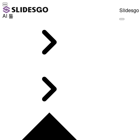
Slidesgo 
AI 툴