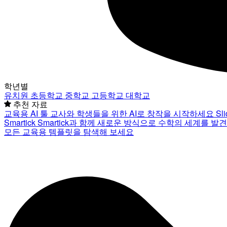
학년별
유치원
초등학교
중학교
고등학교
대학교
추천 자료
교육용 AI 툴
교사와 학생들을 위한 AI로 창작을 시작하세요
Sl
Smartick
Smartick과 함께 새로운 방식으로 수학의 세계를 발
모든 교육용 템플릿을 탐색해 보세요