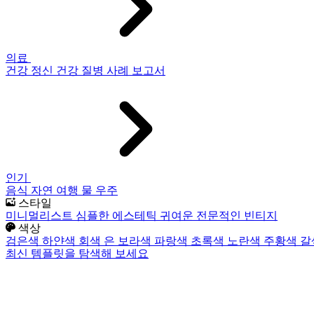
의료
건강
정신 건강
질병
사례 보고서
인기
음식
자연
여행
물
우주
스타일
미니멀리스트
심플한
에스테틱
귀여운
전문적인
빈티지
색상
검은색
하얀색
회색
은
보라색
파랑색
초록색
노란색
주황색
갈
최신 템플릿을 탐색해 보세요