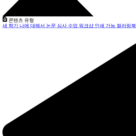
콘텐츠 유형
새 학기
나에 대해서
논문 심사
수업
워크샵
인쇄 가능
컬러링북