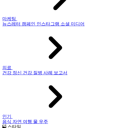
마케팅
뉴스레터
캠페인
인스타그램
소셜 미디어
의료
건강
정신 건강
질병
사례 보고서
인기
음식
자연
여행
물
우주
스타일