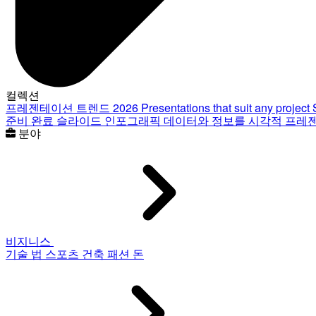
컬렉션
프레젠테이션 트렌드 2026
Presentations that suit any project
준비 완료 슬라이드
인포그래픽
데이터와 정보를 시각적 프레
분야
비지니스
기술
법
스포츠
건축
패션
돈