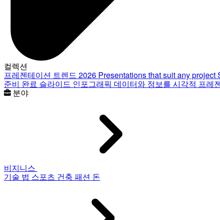
컬렉션
프레젠테이션 트렌드 2026
Presentations that suit any project
준비 완료 슬라이드
인포그래픽
데이터와 정보를 시각적 프레
분야
비지니스
기술
법
스포츠
건축
패션
돈