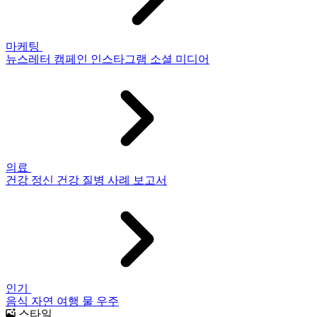
마케팅
뉴스레터
캠페인
인스타그램
소셜 미디어
의료
건강
정신 건강
질병
사례 보고서
인기
음식
자연
여행
물
우주
스타일