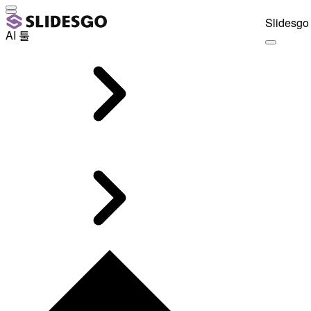
Slidesgo 
AI 툴