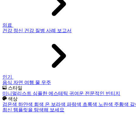
의료
건강
정신 건강
질병
사례 보고서
인기
음식
자연
여행
물
우주
스타일
미니멀리스트
심플한
에스테틱
귀여운
전문적인
빈티지
색상
검은색
하얀색
회색
은
보라색
파랑색
초록색
노란색
주황색
갈
최신 템플릿을 탐색해 보세요