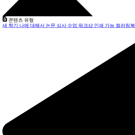
콘텐츠 유형
새 학기
나에 대해서
논문 심사
수업
워크샵
인쇄 가능
컬러링북