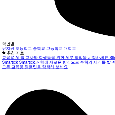
학년별
유치원
초등학교
중학교
고등학교
대학교
추천 자료
교육용 AI 툴
교사와 학생들을 위한 AI로 창작을 시작하세요
Sl
Smartick
Smartick과 함께 새로운 방식으로 수학의 세계를 발
모든 교육용 템플릿을 탐색해 보세요