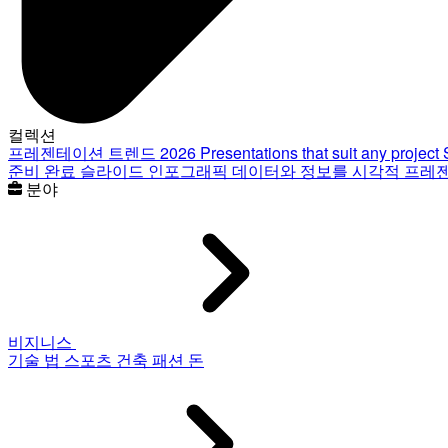
컬렉션
프레젠테이션 트렌드 2026
Presentations that suit any project
준비 완료 슬라이드
인포그래픽
데이터와 정보를 시각적 프레
분야
비지니스
기술
법
스포츠
건축
패션
돈