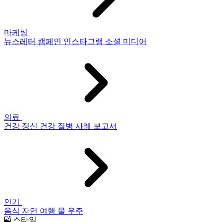
마케팅
뉴스레터
캠페인
인스타그램
소셜 미디어
의료
건강
정신 건강
질병
사례 보고서
인기
음식
자연
여행
물
우주
스타일