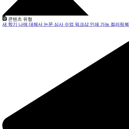
콘텐츠 유형
새 학기
나에 대해서
논문 심사
수업
워크샵
인쇄 가능
컬러링북