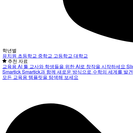
학년별
유치원
초등학교
중학교
고등학교
대학교
추천 자료
교육용 AI 툴
교사와 학생들을 위한 AI로 창작을 시작하세요
Sl
Smartick
Smartick과 함께 새로운 방식으로 수학의 세계를 발
모든 교육용 템플릿을 탐색해 보세요