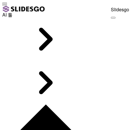
Slidesgo 
AI 툴