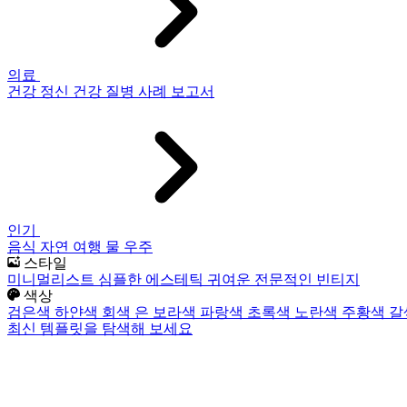
의료
건강
정신 건강
질병
사례 보고서
인기
음식
자연
여행
물
우주
스타일
미니멀리스트
심플한
에스테틱
귀여운
전문적인
빈티지
색상
검은색
하얀색
회색
은
보라색
파랑색
초록색
노란색
주황색
갈
최신 템플릿을 탐색해 보세요