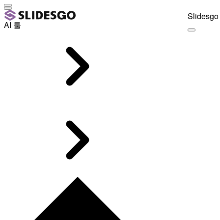
Slidesgo 
AI 툴