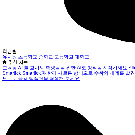
학년별
유치원
초등학교
중학교
고등학교
대학교
추천 자료
교육용 AI 툴
교사와 학생들을 위한 AI로 창작을 시작하세요
Sl
Smartick
Smartick과 함께 새로운 방식으로 수학의 세계를 발
모든 교육용 템플릿을 탐색해 보세요