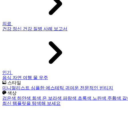
의료
건강
정신 건강
질병
사례 보고서
인기
음식
자연
여행
물
우주
스타일
미니멀리스트
심플한
에스테틱
귀여운
전문적인
빈티지
색상
검은색
하얀색
회색
은
보라색
파랑색
초록색
노란색
주황색
갈
최신 템플릿을 탐색해 보세요