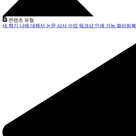
콘텐츠 유형
새 학기
나에 대해서
논문 심사
수업
워크샵
인쇄 가능
컬러링북