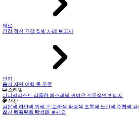
의료
건강
정신 건강
질병
사례 보고서
인기
음식
자연
여행
물
우주
스타일
미니멀리스트
심플한
에스테틱
귀여운
전문적인
빈티지
색상
검은색
하얀색
회색
은
보라색
파랑색
초록색
노란색
주황색
갈
최신 템플릿을 탐색해 보세요