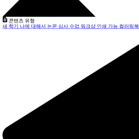
콘텐츠 유형
새 학기
나에 대해서
논문 심사
수업
워크샵
인쇄 가능
컬러링북