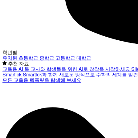
학년별
유치원
초등학교
중학교
고등학교
대학교
추천 자료
교육용 AI 툴
교사와 학생들을 위한 AI로 창작을 시작하세요
Sl
Smartick
Smartick과 함께 새로운 방식으로 수학의 세계를 발
모든 교육용 템플릿을 탐색해 보세요