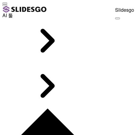
Slidesgo 
AI 툴