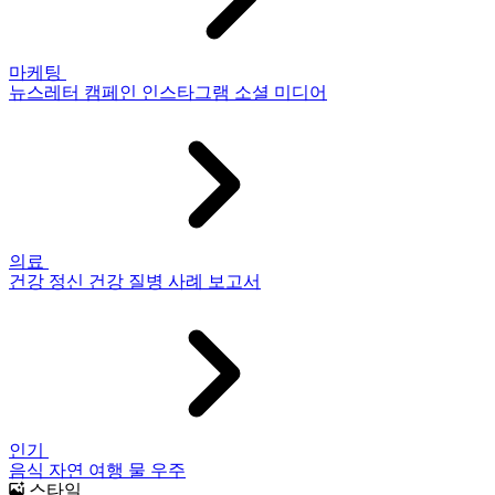
마케팅
뉴스레터
캠페인
인스타그램
소셜 미디어
의료
건강
정신 건강
질병
사례 보고서
인기
음식
자연
여행
물
우주
스타일