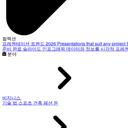
컬렉션
프레젠테이션 트렌드 2026
Presentations that suit any project
준비 완료 슬라이드
인포그래픽
데이터와 정보를 시각적 프레
분야
비지니스
기술
법
스포츠
건축
패션
돈