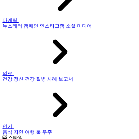
마케팅
뉴스레터
캠페인
인스타그램
소셜 미디어
의료
건강
정신 건강
질병
사례 보고서
인기
음식
자연
여행
물
우주
스타일