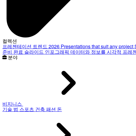
컬렉션
프레젠테이션 트렌드 2026
Presentations that suit any project
준비 완료 슬라이드
인포그래픽
데이터와 정보를 시각적 프레
분야
비지니스
기술
법
스포츠
건축
패션
돈