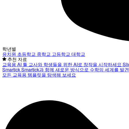
학년별
유치원
초등학교
중학교
고등학교
대학교
추천 자료
교육용 AI 툴
교사와 학생들을 위한 AI로 창작을 시작하세요
Sl
Smartick
Smartick과 함께 새로운 방식으로 수학의 세계를 발
모든 교육용 템플릿을 탐색해 보세요