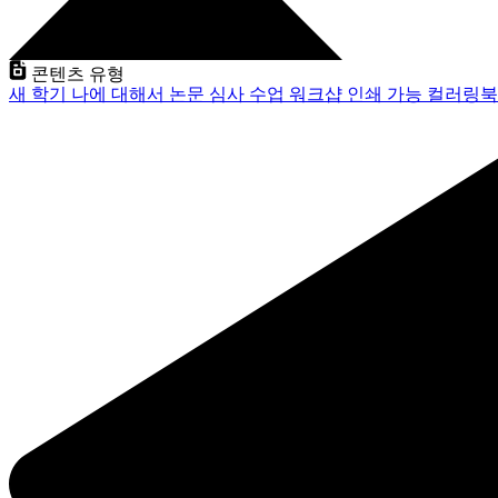
콘텐츠 유형
새 학기
나에 대해서
논문 심사
수업
워크샵
인쇄 가능
컬러링북