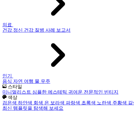
의료
건강
정신 건강
질병
사례 보고서
인기
음식
자연
여행
물
우주
스타일
미니멀리스트
심플한
에스테틱
귀여운
전문적인
빈티지
색상
검은색
하얀색
회색
은
보라색
파랑색
초록색
노란색
주황색
갈
최신 템플릿을 탐색해 보세요