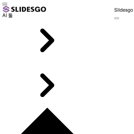
Slidesgo 
AI 툴