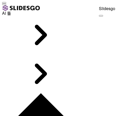
Slidesgo 
AI 툴