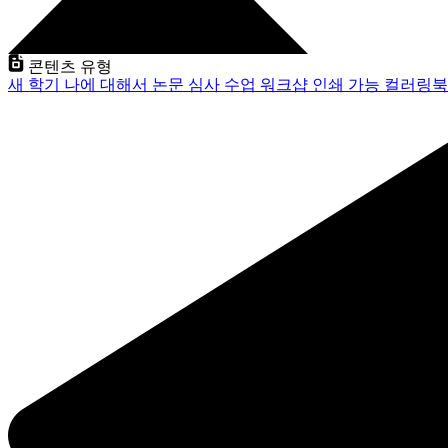
콘텐츠 유형
새 학기
나에 대해서
논문 심사
수업
워크샵
인쇄 가능
컬러링북