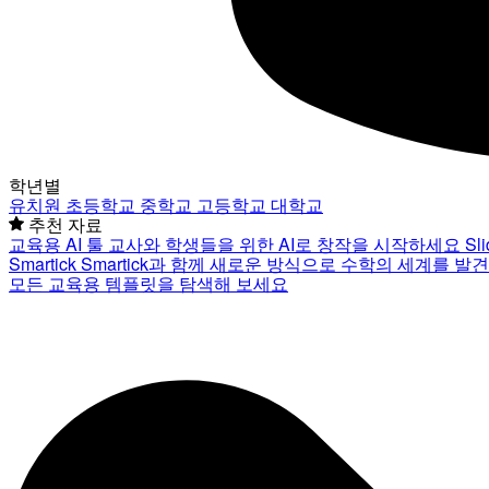
학년별
유치원
초등학교
중학교
고등학교
대학교
추천 자료
교육용 AI 툴
교사와 학생들을 위한 AI로 창작을 시작하세요
Sl
Smartick
Smartick과 함께 새로운 방식으로 수학의 세계를 발
모든 교육용 템플릿을 탐색해 보세요