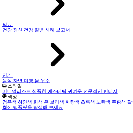
의료
건강
정신 건강
질병
사례 보고서
인기
음식
자연
여행
물
우주
스타일
미니멀리스트
심플한
에스테틱
귀여운
전문적인
빈티지
색상
검은색
하얀색
회색
은
보라색
파랑색
초록색
노란색
주황색
갈
최신 템플릿을 탐색해 보세요