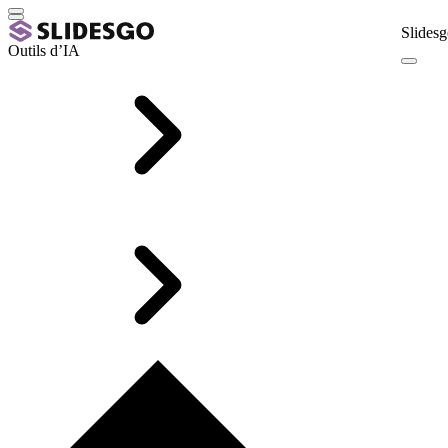
Slidesg
Outils d’IA