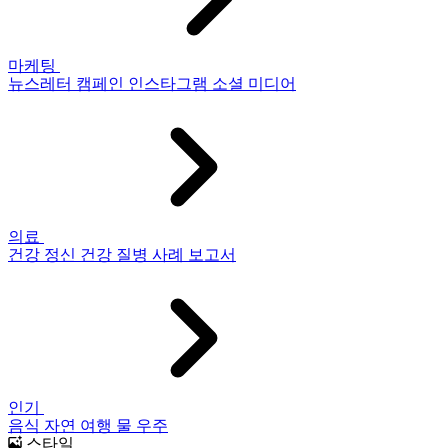
마케팅
뉴스레터
캠페인
인스타그램
소셜 미디어
의료
건강
정신 건강
질병
사례 보고서
인기
음식
자연
여행
물
우주
스타일