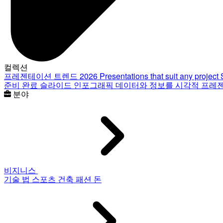
컬렉션
프레젠테이션 트렌드 2026
Presentations that suit any project
준비 완료 슬라이드
인포그래픽
데이터와 정보를 시각적 프레
분야
비지니스
기술
법
스포츠
건축
패션
돈